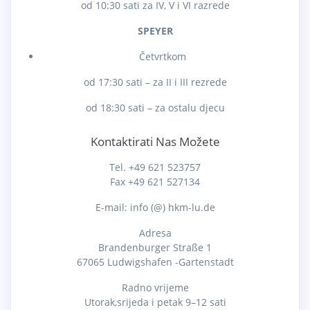
od 10:30 sati za IV, V i VI razrede
SPEYER
Četvrtkom
od 17:30 sati – za II i III rezrede
od 18:30 sati – za ostalu djecu
Kontaktirati Nas Možete
Tel. +49 621 523757
Fax +49 621 527134
E-mail: info (@) hkm-lu.de
Adresa
Brandenburger Straße 1
67065 Ludwigshafen -Gartenstadt
Radno vrijeme
Utorak,srijeda i petak 9–12 sati