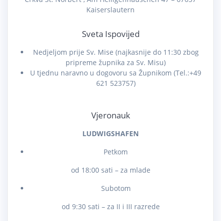
Kaiserslautern
Sveta Ispovijed
Nedjeljom prije Sv. Mise (najkasnije do 11:30 zbog
pripreme župnika za Sv. Misu)
U tjednu naravno u dogovoru sa Župnikom (Tel.:+49
621 523757)
Vjeronauk
LUDWIGSHAFEN
Petkom
od 18:00 sati – za mlade
Subotom
od 9:30 sati – za II i III razrede