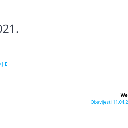
021.
 J E
Wei
Obavijesti 11.04.