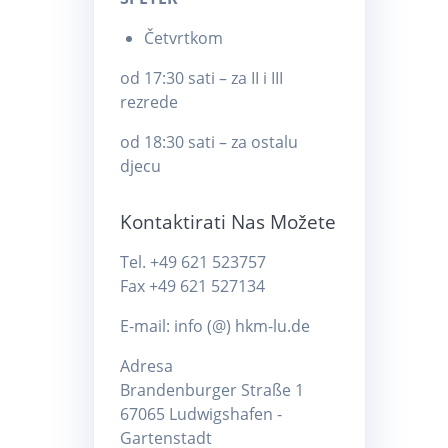
Četvrtkom
od 17:30 sati – za II i III
rezrede
od 18:30 sati – za ostalu
djecu
Kontaktirati Nas Možete
Tel. +49 621 523757
Fax +49 621 527134
E-mail: info (@) hkm-lu.de
Adresa
Brandenburger Straße 1
67065 Ludwigshafen -
Gartenstadt