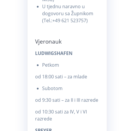
U tjednu naravno u
dogovoru sa Župnikom
(Tel.:+49 621 523757)
Vjeronauk
LUDWIGSHAFEN
Petkom
od 18:00 sati – za mlade
Subotom
od 9:30 sati – za II i III razrede
od 10:30 sati za IV, V i VI
razrede
SPEYER