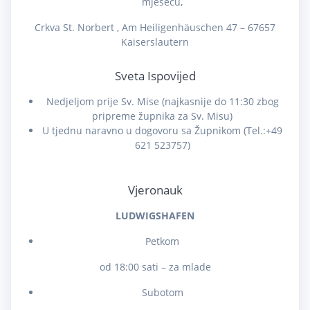
mjesecu,
Crkva St. Norbert , Am Heiligenhäuschen 47 – 67657
Kaiserslautern
Sveta Ispovijed
Nedjeljom prije Sv. Mise (najkasnije do 11:30 zbog
pripreme župnika za Sv. Misu)
U tjednu naravno u dogovoru sa Župnikom (Tel.:+49
621 523757)
Vjeronauk
LUDWIGSHAFEN
Petkom
od 18:00 sati – za mlade
Subotom