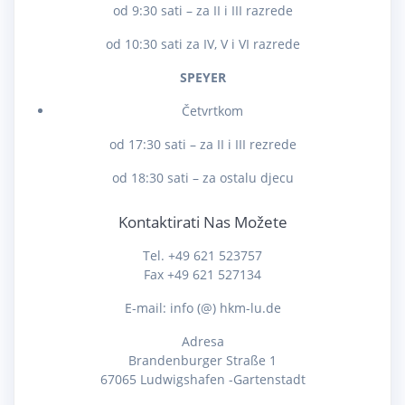
od 9:30 sati – za II i III razrede
od 10:30 sati za IV, V i VI razrede
SPEYER
Četvrtkom
od 17:30 sati – za II i III rezrede
od 18:30 sati – za ostalu djecu
Kontaktirati Nas Možete
Tel. +49 621 523757
Fax +49 621 527134
E-mail: info (@) hkm-lu.de
Adresa
Brandenburger Straße 1
67065 Ludwigshafen -Gartenstadt