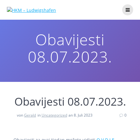
Obavijesti
08.07.2023.
Obavijesti 08.07.2023.
von
Gerald
in
Uncategorized
an 8. Juli 2023
0
Obavijesti za ovaj tjedan možete vidjeti
O V D J E