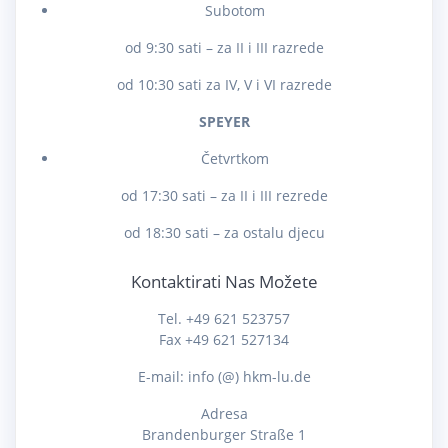
Subotom
od 9:30 sati – za II i III razrede
od 10:30 sati za IV, V i VI razrede
SPEYER
Četvrtkom
od 17:30 sati – za II i III rezrede
od 18:30 sati – za ostalu djecu
Kontaktirati Nas Možete
Tel. +49 621 523757
Fax +49 621 527134
E-mail: info (@) hkm-lu.de
Adresa
Brandenburger Straße 1