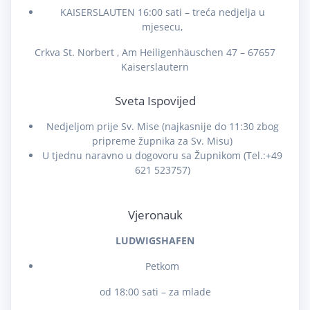
KAISERSLAUTEN 16:00 sati – treća nedjelja u
mjesecu,
Crkva St. Norbert , Am Heiligenhäuschen 47 – 67657
Kaiserslautern
Sveta Ispovijed
Nedjeljom prije Sv. Mise (najkasnije do 11:30 zbog
pripreme župnika za Sv. Misu)
U tjednu naravno u dogovoru sa Župnikom (Tel.:+49
621 523757)
Vjeronauk
LUDWIGSHAFEN
Petkom
od 18:00 sati – za mlade