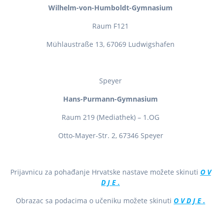
Wilhelm-von-Humboldt-Gymnasium
Raum F121
Mühlaustraße 13, 67069 Ludwigshafen
Speyer
Hans-Purmann-Gymnasium
Raum 219 (Mediathek) – 1.OG
Otto-Mayer-Str. 2, 67346 Speyer
Prijavnicu za pohađanje Hrvatske nastave možete skinuti
O V
D J E .
Obrazac sa podacima o učeniku možete skinuti
O V D J E .