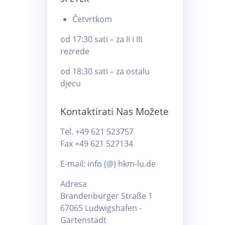
Četvrtkom
od 17:30 sati – za II i III
rezrede
od 18:30 sati – za ostalu
djecu
Kontaktirati Nas Možete
Tel. +49 621 523757
Fax +49 621 527134
E-mail: info (@) hkm-lu.de
Adresa
Brandenburger Straße 1
67065 Ludwigshafen -
Gartenstadt