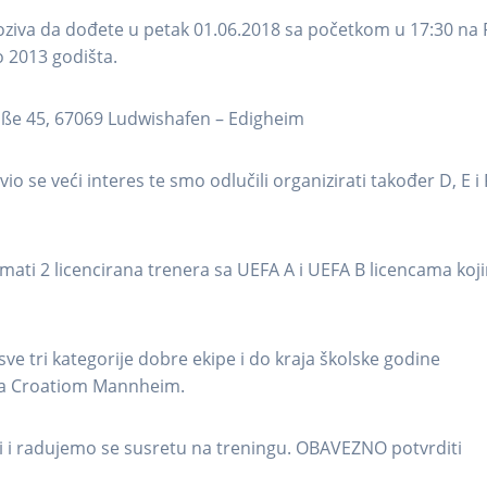
ziva da dođete u petak 01.06.2018 sa početkom u 17:30 na 
 2013 godišta.
ße 45, 67069 Ludwishafen – Edigheim
 se veći interes te smo odlučili organizirati također D, E i 
mati 2 licencirana trenera sa UEFA A i UEFA B licencama koj
 tri kategorije dobre ekipe i do kraja školske godine
e sa Croatiom Mannheim.
i i radujemo se susretu na treningu. OBAVEZNO potvrditi