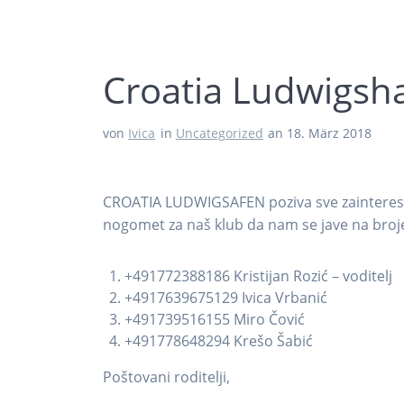
Croatia Ludwigsh
von
Ivica
in
Uncategorized
an 18. März 2018
CROATIA LUDWIGSAFEN poziva sve zainteresirane 
nogomet za naš klub da nam se jave na broj
+491772388186 Kristijan Rozić – voditelj
+4917639675129 Ivica Vrbanić
+491739516155 Miro Čović
+491778648294 Krešo Šabić
Poštovani roditelji,