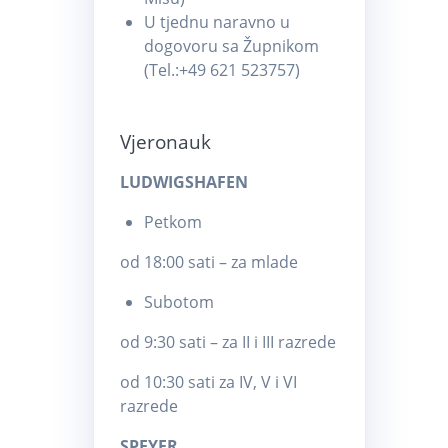
U tjednu naravno u
dogovoru sa Župnikom
(Tel.:+49 621 523757)
Vjeronauk
LUDWIGSHAFEN
Petkom
od 18:00 sati – za mlade
Subotom
od 9:30 sati – za II i III razrede
od 10:30 sati za IV, V i VI
razrede
SPEYER