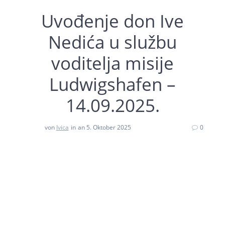
Uvođenje don Ive
Nedića u službu
voditelja misije
Ludwigshafen –
14.09.2025.
von
Ivica
in
an 5. Oktober 2025
0