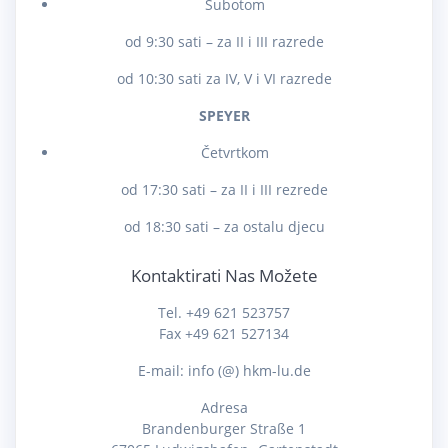
Subotom
od 9:30 sati – za II i III razrede
od 10:30 sati za IV, V i VI razrede
SPEYER
Četvrtkom
od 17:30 sati – za II i III rezrede
od 18:30 sati – za ostalu djecu
Kontaktirati Nas Možete
Tel. +49 621 523757
Fax +49 621 527134
E-mail: info (@) hkm-lu.de
Adresa
Brandenburger Straße 1