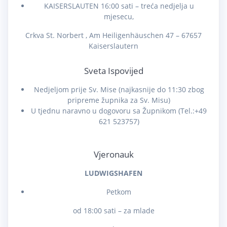
KAISERSLAUTEN 16:00 sati – treća nedjelja u
mjesecu,
Crkva St. Norbert , Am Heiligenhäuschen 47 – 67657
Kaiserslautern
Sveta Ispovijed
Nedjeljom prije Sv. Mise (najkasnije do 11:30 zbog
pripreme župnika za Sv. Misu)
U tjednu naravno u dogovoru sa Župnikom (Tel.:+49
621 523757)
Vjeronauk
LUDWIGSHAFEN
Petkom
od 18:00 sati – za mlade